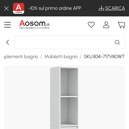
-10% sul primo ordine APP
SCARICA
mplementi bagno
/
Mobiletti bagno
/
SKU:834-717V80WT