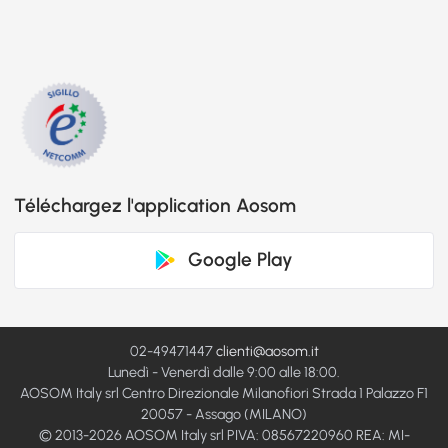
Téléchargez l'application Aosom
Google Play
02-49471447
clienti@aosom.it
Lunedì - Venerdì dalle 9:00 alle 18:00.
AOSOM Italy srl Centro Direzionale Milanofiori Strada 1 Palazzo F1
20057 - Assago (MILANO)
© 2013-2026 AOSOM Italy srl PIVA: 08567220960 REA: MI-