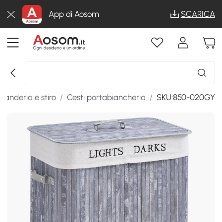
App di Aosom
SCARICA
vanderia e stiro
/
Cesti portabiancheria
/
SKU:850-020GY