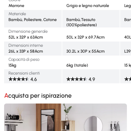
Marrone
Grigio e legno naturale
Leg
Materiale
Bambù, Poliestere, Cotone
Bambù,Tessuto
Bam
(100%poliestere)
Dimensione generale
52L x 32P x 63Acm
50L x 32P x 69.7Acm
40L
Dimensioni interne
26L x 33P x 58Acm
30.2L x 30P x 55Acm
L39
Capacità di peso
15kg
6kg (totale)
15 
Recensioni clienti
4.6
4.9
Acquista per ispirazione