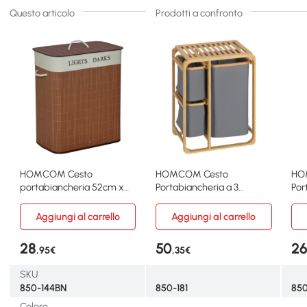
Questo articolo
Prodotti a confronto
HOMCOM Cesto
HOMCOM Cesto
HO
portabiancheria 52cm x
Portabiancheria a 3
Por
32cm x 63cm Marrone
Scomparti in Tessuto e
30c
Bambù
Aggiungi al carrello
Aggiungi al carrello
28
50
2
,95€
,35€
SKU
850-144BN
850-181
850
Colore