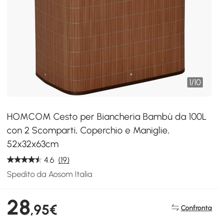
1
/
10
HOMCOM Cesto per Biancheria Bambù da 100L
con 2 Scomparti, Coperchio e Maniglie,
52x32x63cm
4.6
(19)
Spedito da Aosom Italia
28
,95€
Confronta