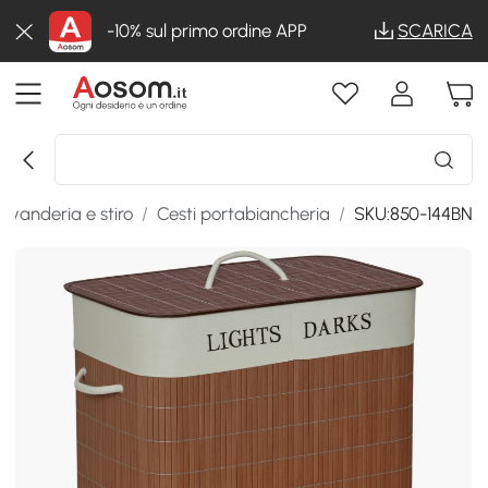
-10% sul primo ordine APP
SCARICA
avanderia e stiro
/
Cesti portabiancheria
/
SKU:850-144BN