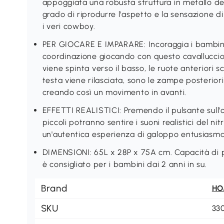
appoggiata una robusta struttura in metallo de
grado di riprodurre l'aspetto e la sensazione 
i veri cowboy.
PER GIOCARE E IMPARARE: Incoraggia i bambini a 
coordinazione giocando con questo cavalluccio 
viene spinta verso il basso, le ruote anteriori 
testa viene rilasciata, sono le zampe posteriori
creando così un movimento in avanti.
EFFETTI REALISTICI: Premendo il pulsante sull'o
piccoli potranno sentire i suoni realistici del ni
un'autentica esperienza di galoppo entusiasma
DIMENSIONI: 65L x 28P x 75A cm. Capacità di 
è consigliato per i bambini dai 2 anni in su.
Brand
H
SKU
33