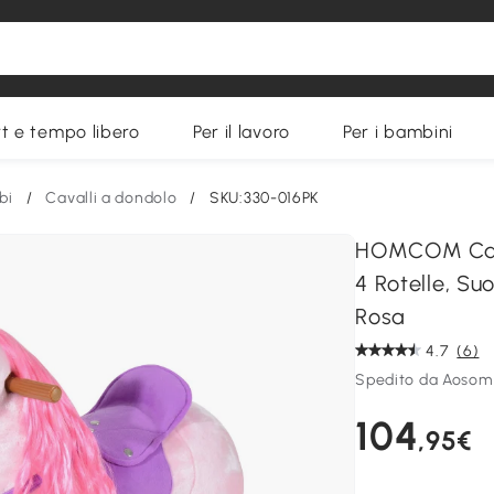
t e tempo libero
Per il lavoro
Per i bambini
bi
/
Cavalli a dondolo
/
SKU:330-016PK
HOMCOM Cava
4 Rotelle, Su
Rosa
4.7
(6)
Spedito da Aosom 
104
,95€