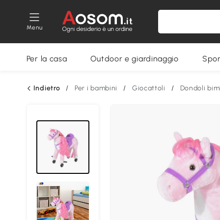
Menu
Per la casa
Outdoor e giardinaggio
Spor
Indietro
/
Per i bambini
/
Giocattoli
/
Dondoli bim