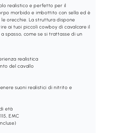
 realistico e perfetto per il
orpo morbido e imbottito con sella ed è
le orecchie. La struttura dispone
ire ai tuoi piccoli cowboy di cavalcare il
a spasso, come se si trattasse di un
erienza realistica
ento del cavallo
nere suoni realistici di nitrito e
di età
2115, EMC
incluse)