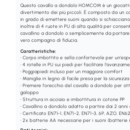
Questo cavallo a dondolo HOMCOM è un giocattolo
divertimento dei più piccoli. È composto da un c
in grado di emettere suoni quando si schiacciano 
inoltre di 4 ruote in PU di alta qualità per consent
cavallino a dondolo o semplicemente da portare 
vero compagno di fiducia.
Caratteristiche:
• Corpo imbottito e sella confortevole per un'esp
• 4 rotelle in PU sui piedi per facilitare l'avanzam
• Poggiapiedi incluso per un maggiore comfort
• Maniglie in legno di facile presa per la sicurezza
• Premere l'orecchio del cavallo a dondolo per otte
galoppo
• Struttura in acciaio e imbottitura in cotone PP
• Cavallino a dondolo adatto a partire dai 2 anni 
• Certificato EN71-1, EN71-2, EN71-3, 6P, AZO, EN6
• 2x batterie AA necessarie per i suoni (batterie 