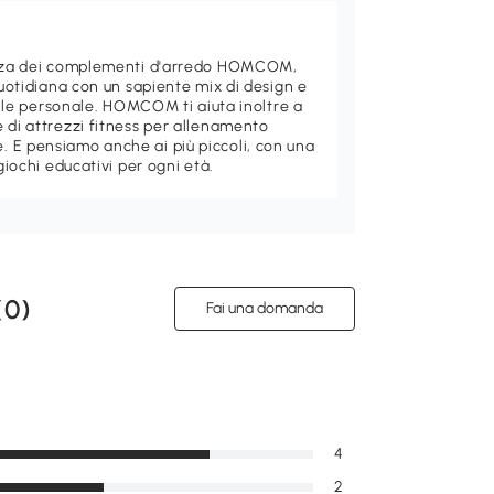
ganza dei complementi d'arredo HOMCOM,
quotidiana con un sapiente mix di design e
stile personale. HOMCOM ti aiuta inoltre a
 di attrezzi fitness per allenamento
 E pensiamo anche ai più piccoli, con una
giochi educativi per ogni età.
(
0
)
Fai una domanda
4
2