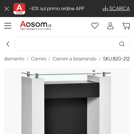
-10% sul primo ordine APP
SCARICA
scaldamento
/
Camini
/
Camini a bioetanolo
/
SKU:820-212