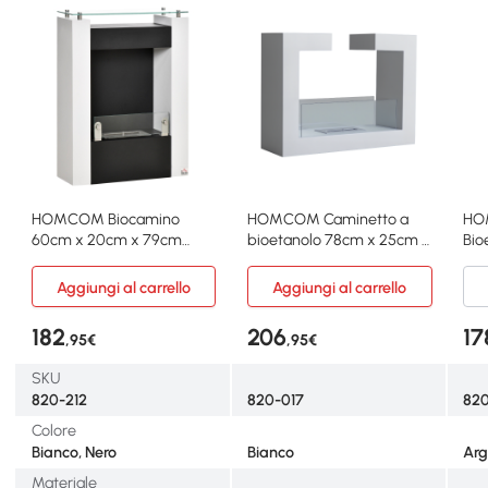
HOMCOM Biocamino
HOMCOM Caminetto a
HO
60cm x 20cm x 79cm
bioetanolo 78cm x 25cm x
Bio
Bianco, Nero
58cm Bianco
63c
Aggiungi al carrello
Aggiungi al carrello
182
206
17
,95€
,95€
SKU
820-212
820-017
82
Colore
Bianco, Nero
Bianco
Arg
Materiale