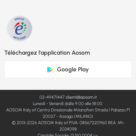
Téléchargez l'application Aosom
Google Play
02-49471447
clienti@aosom.it
Lunedì - Venerdì dalle 9:00 alle 18:00.
AOSOM Italy srl Centro Direzionale Milanofiori Strada 1 Palazzo F1
20057 - Assago (MILANO)
© 2013-2026 AOSOM Italy srl PIVA: 08567220960 REA: MI-
2034098
Capitale Sociale: 13.510.000€ i.v.