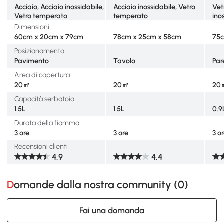
Acciaio, Acciaio inossidabile,
Acciaio inossidabile, Vetro
Vet
Vetro temperato
temperato
ino
Dimensioni
60cm x 20cm x 79cm
78cm x 25cm x 58cm
75c
Posizionamento
Pavimento
Tavolo
Par
Area di copertura
20㎡
20㎡
20
Capacità serbatoio
1.5L
1.5L
0.9
Durata della fiamma
3 ore
3 ore
3 o
Recensioni clienti
4.9
4.4
Domande dalla nostra community (
0
)
Fai una domanda