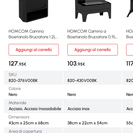
HOMCOM Camino
HOMCOM Camino a
HO
Bioetanolo Bruciatore 1.2L
Bioetanolo Bruciatore 0.9L
Bio
Durata 3 Ore Nero
e Durata 3.3 Ore Nero
0.9
Aggiungi al carrello
Aggiungi al carrello
127
103
11
,95€
,95€
SKU
820-376V00BK
820-430V00BK
82
Colore
Nero
Nero
Ner
Materiale
Acciaio, Acciaio Inossidabile
Acciaio inox
Acc
Dimensioni
43cm x 25cm x 68cm
38cm x 22cm x 54cm
55c
Area di copertura