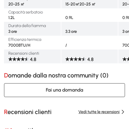
20-25 ㎡
15-20㎡20-25 ㎡
20
Capacità serbatoio
1.2L
0.9L
0.9
Durata della fiamma
3 ore
3.3 ore
3 o
Efficienza termica
7000BTU/H
/
70
Recensioni clienti
4.8
4.8
Domande dalla nostra community (
0
)
Fai una domanda
Recensioni clienti
Vedi tutte le recensioni