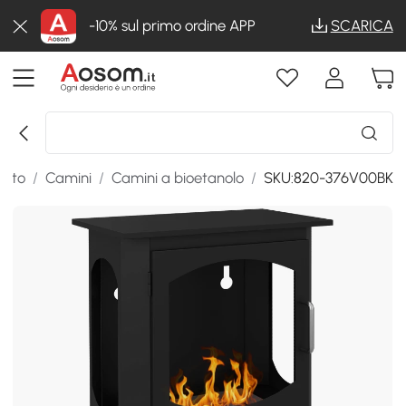
-10% sul primo ordine APP
SCARICA
ento
/
Camini
/
Camini a bioetanolo
/
SKU:820-376V00BK