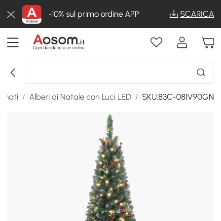
-10% sul primo ordine APP
SCARICA
minati
/
Alberi di Natale con Luci LED
/
SKU:83C-081V90GN