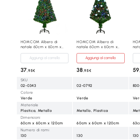
HOMCOM Albero di
HOMCOM Albero di
HOM
natale 60cm x 60cm x
natale 60cm x 60cm x
nat
120cm Verde
120cm Verde
120
Aggiungi al carrello
Aggiungi al carrello
37
38
59
,95€
,95€
SKU
02-0343
02-0792
830
Colore
Verde
Verde
Ver
Materiale
Plastica, Metallo
Metallo, Plastica
Met
Dimensioni
60cm x 60cm x 120cm
60cm x 60cm x 120cm
63c
Numero di rami
130
130
130