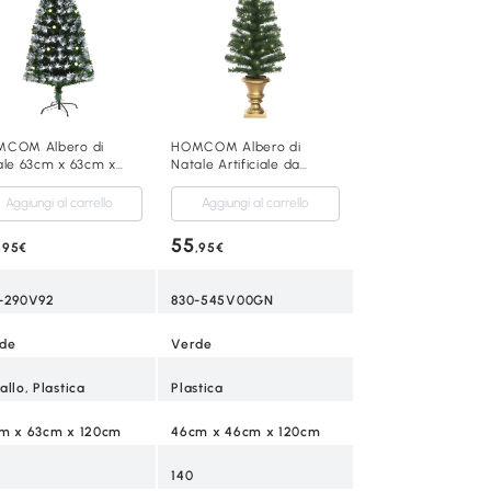
COM Albero di
HOMCOM Albero di
ale 63cm x 63cm x
Natale Artificiale da
cm Verde
120cm con Luci LED
Aggiungi al carrello
Aggiungi al carrello
55
,95€
,95€
-290V92
830-545V00GN
de
Verde
allo, Plastica
Plastica
m x 63cm x 120cm
46cm x 46cm x 120cm
140