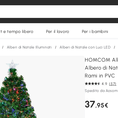
t e tempo libero
Per il lavoro
Per i bambini
/
Alberi di Natale Illuminati
/
Alberi di Natale con Luci LED
/
HOMCOM Alber
Albero di Nata
Rami in PVC
4.9
(57)
Spedito da Aosom 
37
,95€