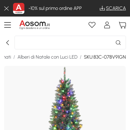
-10% sul primo ordine APP
SCARICA
minati
/
Alberi di Natale con Luci LED
/
SKU:83C-078V91GN