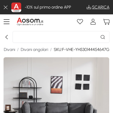
-10% sul primo ordine APP
SCARICA
/
Divani
/
Divani angolari
/
SKU:F-VHE-YH530144454647G