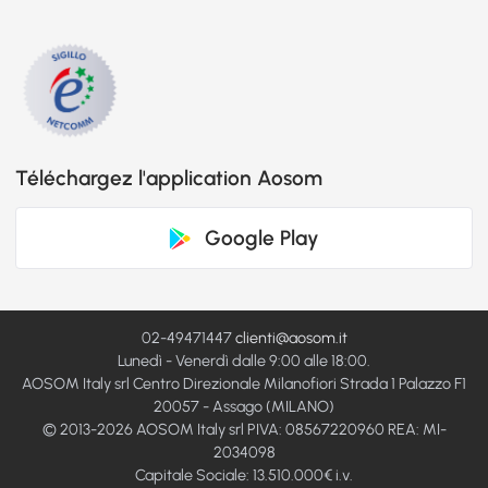
Téléchargez l'application Aosom
Google Play
02-49471447
clienti@aosom.it
Lunedì - Venerdì dalle 9:00 alle 18:00.
AOSOM Italy srl Centro Direzionale Milanofiori Strada 1 Palazzo F1
20057 - Assago (MILANO)
© 2013-2026 AOSOM Italy srl PIVA: 08567220960 REA: MI-
2034098
Capitale Sociale: 13.510.000€ i.v.