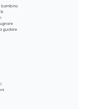
el bambino
EVA
i
pugnare
 a guidare
)
nni