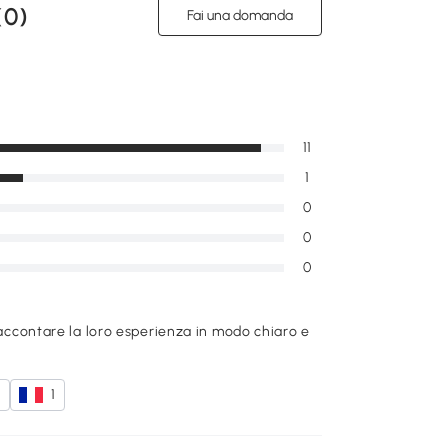
(
0
)
Fai una domanda
11
1
0
0
0
raccontare la loro esperienza in modo chiaro e
2
1