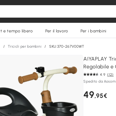
t e tempo libero
Per il lavoro
Per i bambini
i
/
Tricicli per bambini
/
SKU:370-267V00WT
AIYAPLAY Tri
Regolabile e
4.9
(12)
Spedito da Aosom 
49
,95€