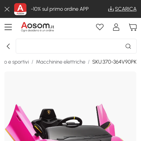
-10% sul primo ordine APP
SCARICA
rto e sportivi
/
Macchinine elettriche
/
SKU:370-364V90PK