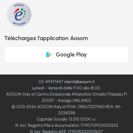
Téléchargez l'application Aosom
Google Play
02-49471447
clienti@aosom.it
Lunedì - Venerdì dalle 9:00 alle 18:00.
AOSOM Italy srl Centro Direzionale Milanofiori Strada 1 Palazzo F1
20057 - Assago (MILANO)
© 2013-2026 AOSOM Italy srl PIVA: 08567220960 REA: MI-
2034098
Capitale Sociale: 13.510.000€ i.v.
N. Iscr. Registro Pile e Accumulatori: IT19070P00005553
N. Iscr. Registro AEE: IT19090000011657