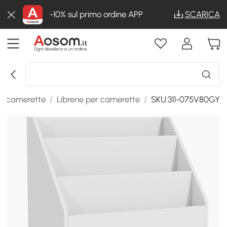
-10% sul primo ordine APP
SCARICA
er camerette
/
Librerie per camerette
/
SKU:311-075V80GY