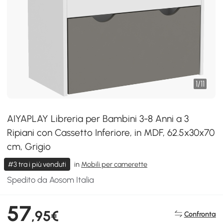
1
/
11
AIYAPLAY Libreria per Bambini 3-8 Anni a 3
Ripiani con Cassetto Inferiore, in MDF, 62.5x30x70
cm, Grigio
#3 tra i più venduti
in
Mobili per camerette
Spedito da Aosom Italia
57
,95€
Confronta