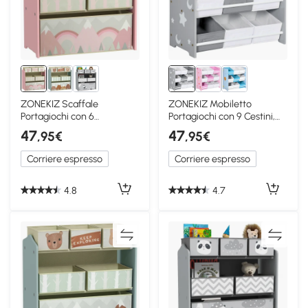
ZONEKIZ Scaffale
ZONEKIZ Mobiletto
Portagiochi con 6
Portagiochi con 9 Cestini,
Contenitori in Tessuto Rosa
63x30x60cm, Grigio e
47
47
,95€
,95€
Bianco
Corriere espresso
Corriere espresso
4.8
4.7