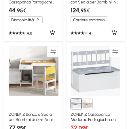
Cassapanca Portagiochi
con Sedia per Bambini in
per Bambini in MDF Rosa
Legno Rosa
44
124
,95€
,95€
Disponibilità:
9
Corriere espresso
4.8
4
ZONEKIZ Banco e Sedia
ZONEKIZ Cassapanca
per Bambini da 3-6 Anni
Moderna Portagiochi con
con Cassetto Bianco
Leva a Gas Bianca Grigia
77
32
,95€
,09€