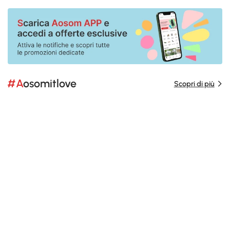
#Aosomitlove
Scopri di più