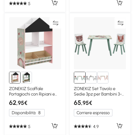
5
ZONEKIZ Scaffale
ZONEKIZ Set Tavolo e
Portagiochi con Ripiani e
Sedie 3pz per Bambini 3-8
Cassetti Rosa
Anni Verde
62
65
,95€
,95€
Disponibilità:
8
Corriere espresso
5
4.9