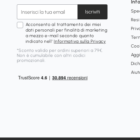
Inf
Spe
Iscriviti
Resi
Acconsento al trattamento dei miei
Priv
dati personali per finalità di marketing
a mezzo e-mail secondo quanto
Term
indicato nell'
Informativa sulla Privacy
Cook
*Sconto valido per ordini superiori a 79€.
Aggi
Non è cumulabile con altri codici
promozionali.
Dich
Aiut