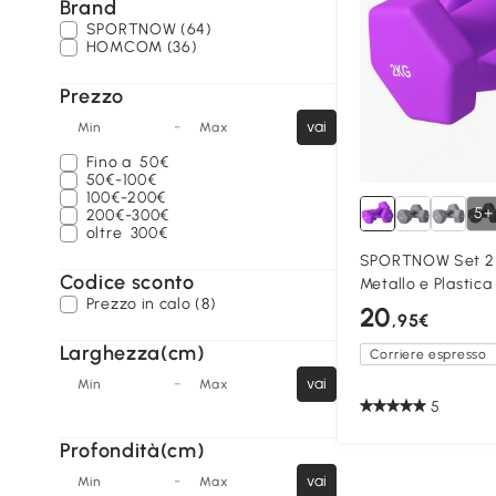
Brand
SPORTNOW (64)
HOMCOM (36)
Prezzo
-
vai
Min
Max
Fino a
50€
50€-100€
100€-200€
5+
200€-300€
oltre
300€
SPORTNOW Set 2 M
Codice sconto
Metallo e Plastica
Prezzo in calo (8)
20
,95€
Larghezza(cm)
Corriere espresso
-
vai
Min
Max
5
Profondità(cm)
-
vai
Min
Max