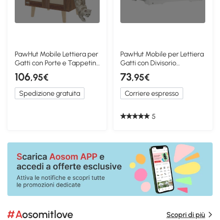
PawHut Mobile Lettiera per
PawHut Mobile per Lettiera
Gatti con Porte e Tappetini
Gatti con Divisorio
in Sisal, 55x43x59,6 cm,
Regolabile Bianco
106
73
,95€
,95€
Marrone
Spedizione gratuita
Corriere espresso
5
#Aosomitlove
Scopri di più