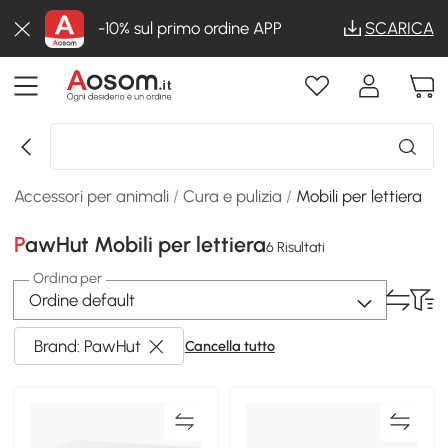
-10% sul primo ordine APP
SCARICA
Accessori per animali
/
Cura e pulizia
/
Mobili per lettiera
PawHut Mobili per lettiera
6 Risultati
Ordina per
Ordine default
Brand: PawHut
Cancella tutto