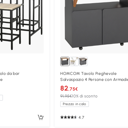
lo da bar
HOMCOM Tavolo Pieghevole
ge
Salvaspazio 4 Persone con Armadi
Ripiano
82
,75€
91,95€
10% di sconto
a
Prezzo in calo
4.7