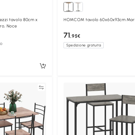
zzi tavolo 80cm x
HOMCOM tavolo 60x60x93cm Mar
ro, Noce
71
,95€
to
Spedizione gratuita
Confronta
Confron