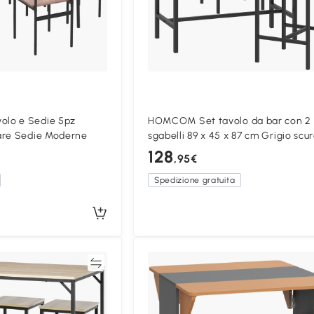
lo e Sedie 5pz
HOMCOM Set tavolo da bar con 2
are Sedie Moderne
sgabelli 89 x 45 x 87 cm Grigio scu
(antracite)
128
,95€
Spedizione gratuita
Confronta
Confron