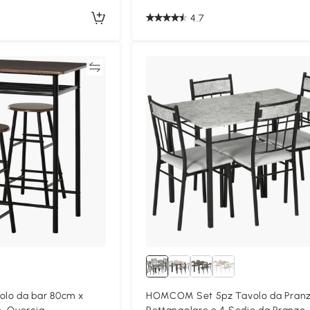
4.7
Confronta
lo da bar 80cm x
HOMCOM Set 5pz Tavolo da Pran