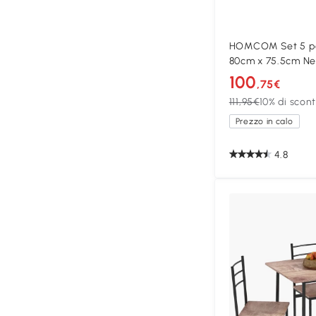
HOMCOM Set 5 pe
80cm x 75.5cm Ne
100
,75€
111,95€
10% di scon
Prezzo in calo
4.8