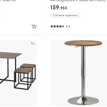
, Quercia
Rettangolare e 4 Sedie da Pranzo
159
,95€
Corriere espresso
4.9
Confronta
Confron