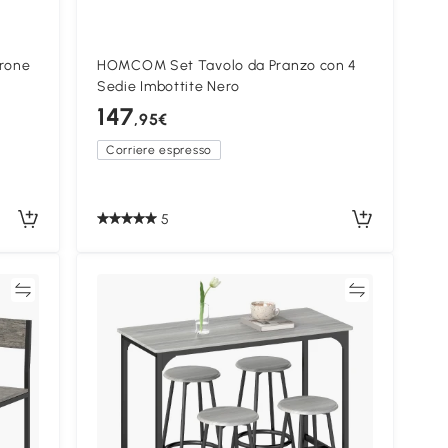
rone
HOMCOM Set Tavolo da Pranzo con 4
Sedie Imbottite Nero
147
,95€
Corriere espresso
5
ta
Confronta