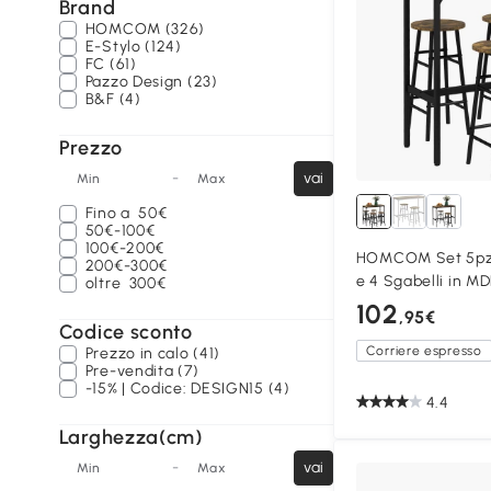
Brand
HOMCOM (326)
E-Stylo (124)
FC (61)
Pazzo Design (23)
B&F (4)
Prezzo
-
vai
Min
Max
Fino a
50€
50€-100€
100€-200€
HOMCOM Set 5pz 
200€-300€
e 4 Sgabelli in MD
oltre
300€
102
,95€
Codice sconto
Corriere espresso
Prezzo in calo (41)
Pre-vendita (7)
-15% | Codice: DESIGN15 (4)
4.4
Larghezza(cm)
-
vai
Min
Max