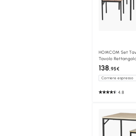
HOMCOM Set Tavo
Tavolo Rettangol
138
,95€
Corriere espresso
4.8