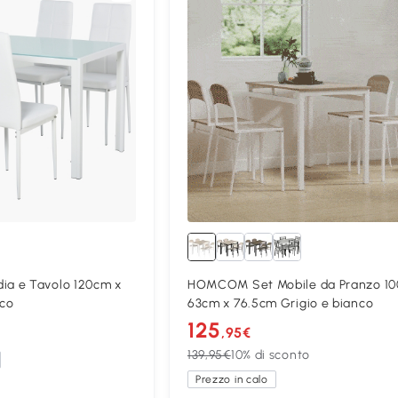
a e Tavolo 120cm x
HOMCOM Set Mobile da Pranzo 10
co
63cm x 76.5cm Grigio e bianco
125
,95€
139,95€
10% di sconto
Prezzo in calo