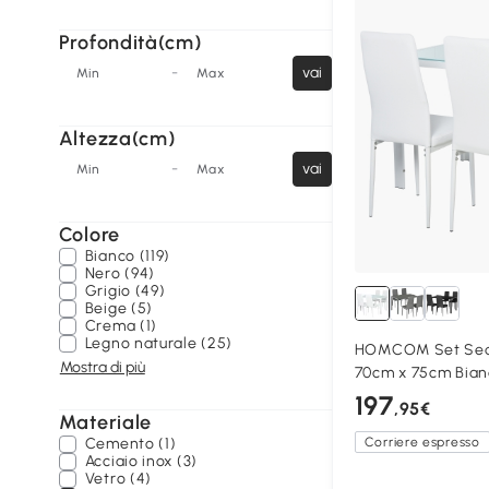
Profondità(cm)
-
vai
Min
Max
Altezza(cm)
-
vai
Min
Max
Colore
Bianco (119)
Nero (94)
Grigio (49)
Beige (5)
Crema (1)
Legno naturale (25)
HOMCOM Set Sedi
Mostra di più
70cm x 75cm Bian
197
,95€
Materiale
Cemento (1)
Corriere espresso
Acciaio inox (3)
Vetro (4)