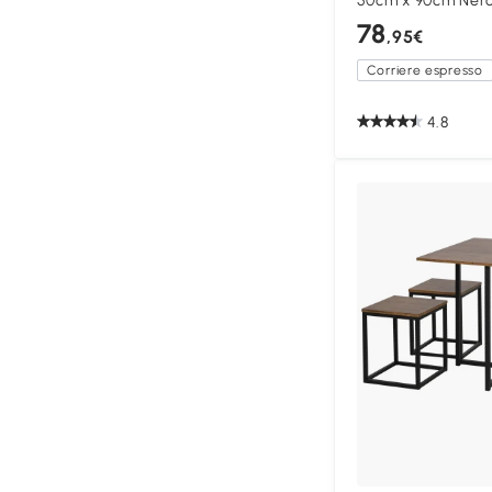
50cm x 90cm Nero
78
,95€
Corriere espresso
4.8