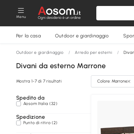
Menu
Per la casa
Outdoor e giardinaggio
Spor
Outdoor e giardinaggio
/
Arredo per esterni
/
Diva
Divani da esterno Marrone
Mostra 1-7 di 7 risultati
Colore: Marrone
Spedito da
Aosom Italia (32)
Spedizione
Punto di ritiro (2)