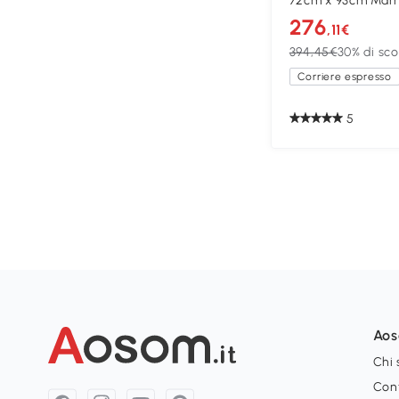
72cm x 93cm Marr
crema
276
,11€
394,45€
30% di sc
Corriere espresso
5
Ao
Chi
Con