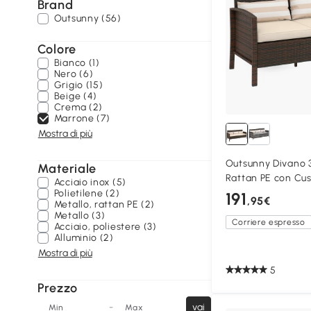
Brand
Outsunny (56)
Colore
Bianco (1)
Nero (6)
Grigio (15)
Beige (4)
Crema (2)
Marrone (7)
Mostra di più
Outsunny Divano 3
Materiale
Rattan PE con Cus
Acciaio inox (5)
Polietilene (2)
191
,95€
Metallo, rattan PE (2)
Metallo (3)
Corriere espresso
Acciaio, poliestere (3)
Alluminio (2)
Mostra di più
5
Prezzo
-
vai
Min
Max