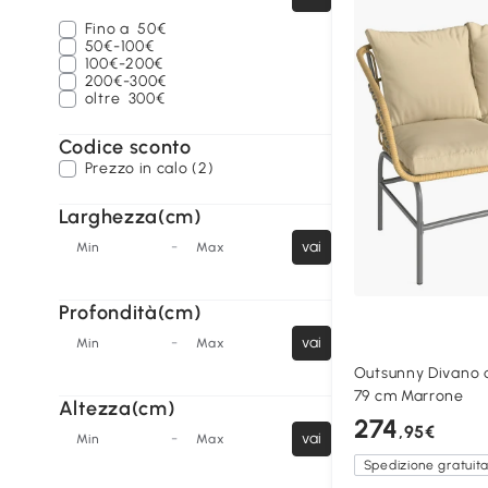
Fino a
50€
50€-100€
100€-200€
200€-300€
oltre
300€
Codice sconto
Prezzo in calo (2)
Larghezza(cm)
-
vai
Min
Max
Profondità(cm)
-
vai
Min
Max
Outsunny Divano d
79 cm Marrone
Altezza(cm)
274
,95€
-
vai
Min
Max
Spedizione gratuit