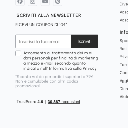
Dive
Aoso
ISCRIVITI ALLA NEWSLETTER
Aos
RICEVI UN COUPON DI 10€*
Inf
Spe
Iscriviti
Resi
Acconsento al trattamento dei miei
Priv
dati personali per finalità di marketing
a mezzo e-mail secondo quanto
Term
indicato nell'
Informativa sulla Privacy
Cook
*Sconto valido per ordini superiori a 79€.
Aggi
Non è cumulabile con altri codici
promozionali.
Dich
Aiut