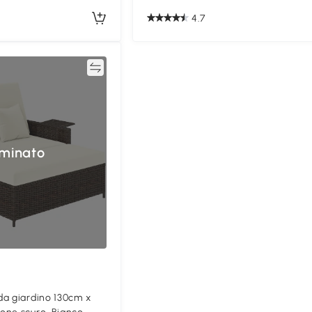
4.7
Confronta
minato
a giardino 130cm x