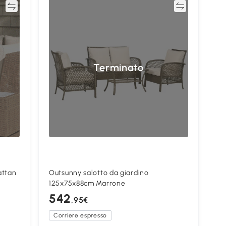
ta
Confronta
Terminato
attan
Outsunny salotto da giardino
125x75x88cm Marrone
542
,95€
Corriere espresso