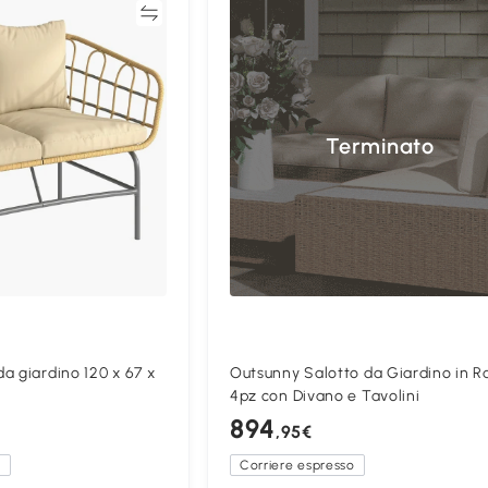
Confronta
Confron
Terminato
a giardino 120 x 67 x
Outsunny Salotto da Giardino in R
4pz con Divano e Tavolini
894
,95€
a
Corriere espresso