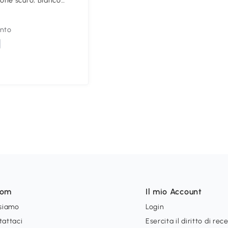
one scuro, Bianco
onto
som
Il mio Account
 siamo
Login
tattaci
Esercita il diritto di rec