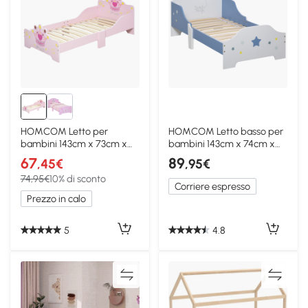
HOMCOM Letto per
HOMCOM Letto basso per
bambini 143cm x 73cm x
bambini 143cm x 74cm x
60cm Rosa
59cm Blu, Bianco
67
89
,45€
,95€
74,95€
10% di sconto
Corriere espresso
Prezzo in calo
5
4.8