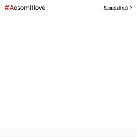
#Aosomitlove
Scopri di più