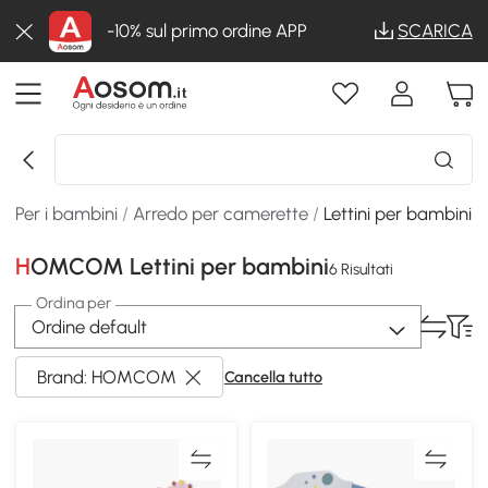
-10% sul primo ordine APP
SCARICA
Per i bambini
/
Arredo per camerette
/
Lettini per bambini
HOMCOM Lettini per bambini
6 Risultati
Ordina per
Ordine default
Brand: HOMCOM
Cancella tutto