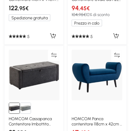
44,5cm Beige
in Tessuto Vellutato Grigio
122
94
,95€
,45€
104,95€
10% di sconto
Spedizione gratuita
Prezzo in calo
5
5
HOMCOM Cassapanca
HOMCOM Panca
Contenitore Imbottito
contenitore 118cm x 42cm x
Effetto Lino Grigio Scuro
66cm Blu