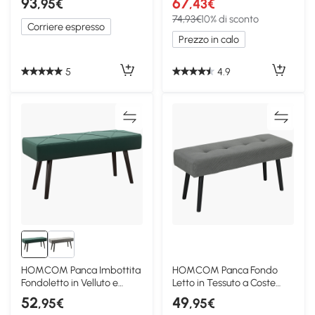
93
67
,95€
,43€
74,93€
10% di sconto
Corriere espresso
Prezzo in calo
5
4.9
HOMCOM Panca Imbottita
HOMCOM Panca Fondo
Fondoletto in Velluto e
Letto in Tessuto a Coste
Acciaio Verde Nero
100x36x45 cm Grigio
52
49
,95€
,95€