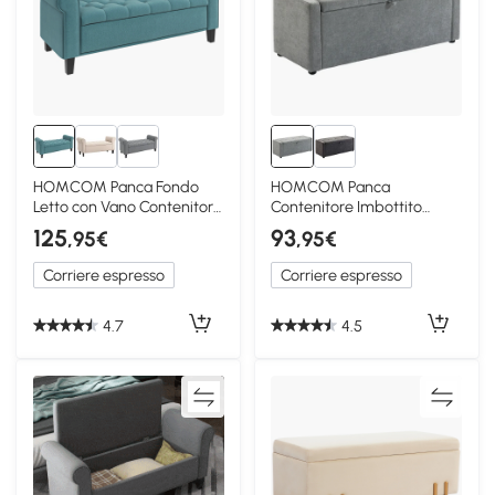
HOMCOM Panca Fondo
HOMCOM Panca
Letto con Vano Contenitore
Contenitore Imbottito
e Braccioli Verde
Effetto Lino Grigio Chiaro
125
93
,95€
,95€
Corriere espresso
Corriere espresso
4.7
4.5