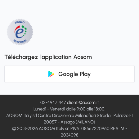
Téléchargez l'application Aosom
Google Play
02-49471447
clienti@aosom.it
Lunedì - Venerdì dalle 9:00 alle 18:00.
AOSOM Italy srl Centro Direzionale Milanofiori Strada 1 Palazzo F1
20057 - Assago (MILANO)
© 2013-2026 AOSOM Italy srl PIVA: 08567220960 REA: MI-
2034098