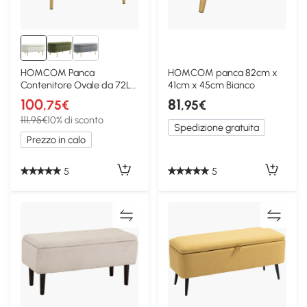
HOMCOM Panca
HOMCOM panca 82cm x
Contenitore Ovale da 72L
41cm x 45cm Bianco
in Tessuto Vellutato Crema
100
81
,75€
,95€
111,95€
10% di sconto
Spedizione gratuita
Prezzo in calo
5
5