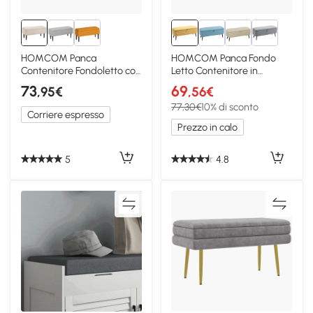
HOMCOM Panca
HOMCOM Panca Fondo
Contenitore Fondoletto con
Letto Contenitore in
Rivestimento Bouclé Beige
Poliestere Giallo
73
69
,95€
,56€
77,30€
10% di sconto
Corriere espresso
Prezzo in calo
5
4.8