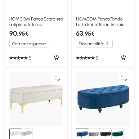
HOMCOM Panca Scarpiera
HOMCOM Panca Fondo
a Ripiano Interno
Letto Imbottita in Acciaio e
Regolabile Bianco Grigio
Poliestere Grigia
90
63
,95€
,95€
Corriere espresso
Disponibilità:
4
5
5