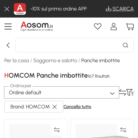
-10% sul primo ordine APP
SCARICA
Per la casa
/
Soggiorno e salotto
/
Panche imbottite
HOMCOM Panche imbottite
167 Risultati
Ordina per
Ordine default
Brand: HOMCOM
Cancella tutto