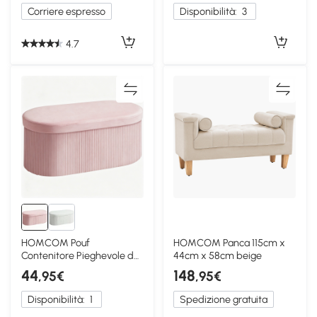
Corriere espresso
Disponibilità:
3
4.7
HOMCOM Pouf
HOMCOM Panca 115cm x
Contenitore Pieghevole da
44cm x 58cm beige
72L in Velluto Rosa
44
148
,95€
,95€
Disponibilità:
1
Spedizione gratuita