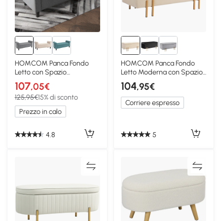
HOMCOM Panca Fondo
HOMCOM Panca Fondo
Letto con Spazio
Letto Moderna con Spazio
Portaoggetti Braccioli
Interno Beige
107
104
,05€
,95€
125,95€
15% di sconto
Corriere espresso
Prezzo in calo
4.8
5