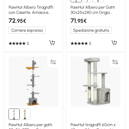
PawHut Albero Tiragraffi
PawHut Albero per Gatti
con Casette, Amaca e
30x25x240 cm Grigio
Tunnel Grigio
chiaro
72
71
,95€
,95€
Corriere espresso
Spedizione gratuita
5
5
PawHut Albero per gatti
PawHut tiragraffi 60cm x