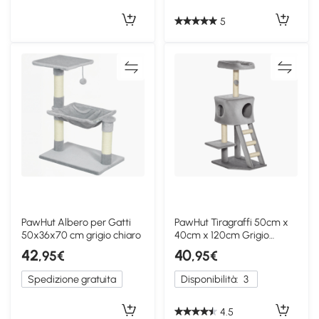
5
PawHut Albero per Gatti
PawHut Tiragraffi 50cm x
50x36x70 cm grigio chiaro
40cm x 120cm Grigio
chiaro, Beige
42
40
,95€
,95€
Spedizione gratuita
Disponibilità:
3
4.5