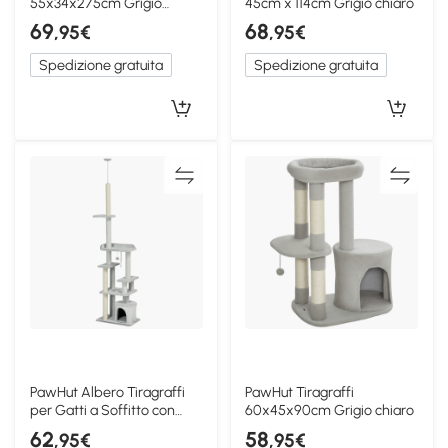
55x34x275cm Grigio
45cm x 114cm Grigio chiaro
chiaro
69
68
,95€
,95€
Spedizione gratuita
Spedizione gratuita
PawHut Albero Tiragraffi
PawHut Tiragraffi
per Gatti a Soffitto con
60x45x90cm Grigio chiaro
Casetta
62
58
,95€
,95€