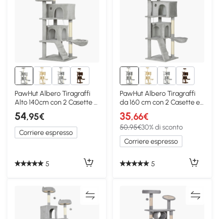
6+
6+
PawHut Albero Tiragraffi
PawHut Albero Tiragraffi
Alto 140cm con 2 Casette e
da 160 cm con 2 Casette e
Amaca
Amaca
54
35
,95€
,66€
50,95€
30% di sconto
Corriere espresso
Corriere espresso
5
5