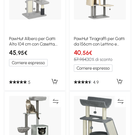
PawHut Albero per Gatti
PawHut Tiragraffi per Gatti
Alto 104 cm con Casetta,
da 156cm con Lettino e
Letto e Spazzola
Casetta
45
40
,95€
,56€
57,95€
30% di sconto
Corriere espresso
Corriere espresso
5
4.9