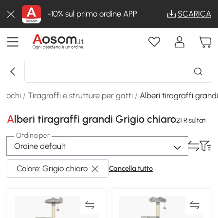
-10% sul primo ordine APP
SCARICA
Giochi
/
Tiragraffi e strutture per gatti
/
Alberi tiragraffi grand
Alberi tiragraffi grandi Grigio chiaro
21 Risultati
Ordina per
Ordine default
Colore: Grigio chiaro
Cancella tutto