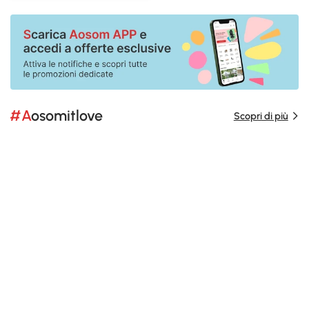
#Aosomitlove
Scopri di più