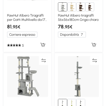
6+
PawHut Albero Tiragraffi
PawHut Albero tiragraffi
per Gatti Multilivello da 177
56x56x180cm Grigio chiaro
cm Grigio
81
78
,95€
,95€
Corriere espresso
Disponibilità:
7
5