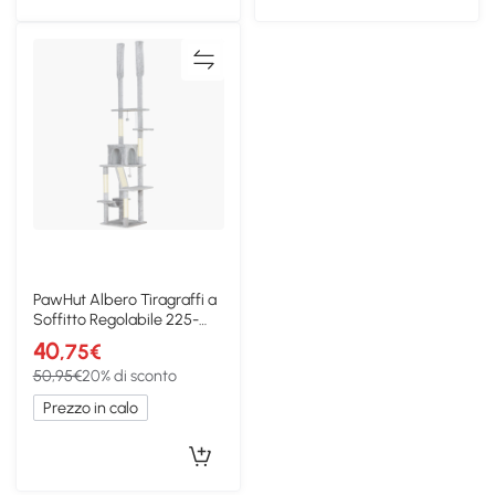
PawHut Albero Tiragraffi a
Soffitto Regolabile 225-
255cm Grigio
40
,75€
50,95€
20% di sconto
Prezzo in calo