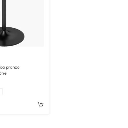
da pranzo
one
a