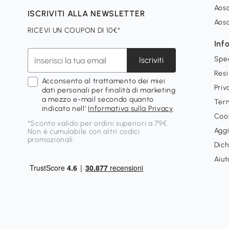
Aoso
ISCRIVITI ALLA NEWSLETTER
Aos
RICEVI UN COUPON DI 10€*
Inf
Spe
Iscriviti
Resi
Acconsento al trattamento dei miei
Priv
dati personali per finalità di marketing
a mezzo e-mail secondo quanto
Term
indicato nell'
Informativa sulla Privacy
Cook
*Sconto valido per ordini superiori a 79€.
Aggi
Non è cumulabile con altri codici
promozionali.
Dich
Aiut