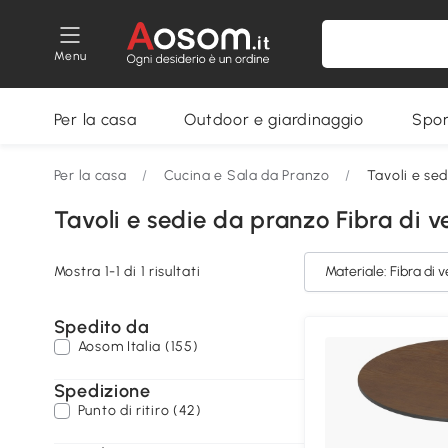
Menu
Per la casa
Outdoor e giardinaggio
Spor
Per la casa
/
Cucina e Sala da Pranzo
/
Tavoli e se
Tavoli e sedie da pranzo Fibra di v
Mostra 1-1 di 1 risultati
Materiale: Fibra di v
Spedito da
Aosom Italia (155)
Spedizione
Punto di ritiro (42)