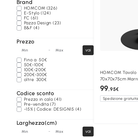
Brand
HOMCOM (326)
E-Stylo (124)
FC (61)
Pazzo Design (23)
B&F (4)
Prezzo
-
vai
Min
Max
Fino a
50€
50€-100€
100€-200€
HOMCOM Tavolo 
200€-300€
70x70x75cm Marr
oltre
300€
99
,95€
Codice sconto
Spedizione gratuit
Prezzo in calo (41)
Pre-vendita (7)
-15% | Codice: DESIGN15 (4)
Larghezza(cm)
-
vai
Min
Max