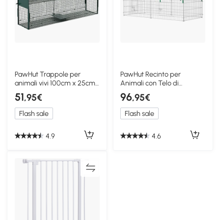
PawHut Trappole per
PawHut Recinto per
animali vivi 100cm x 25cm
Animali con Telo di
x 28cm Verde scuro
Copertura Porte in Acciaio
51
96
,95€
,95€
Flash sale
Flash sale
4.9
4.6