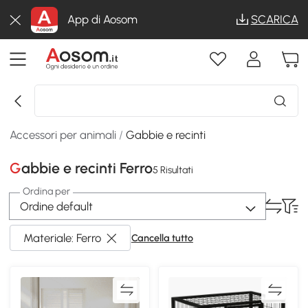
App di Aosom
SCARICA
Accessori per animali
/
Gabbie e recinti
Gabbie e recinti Ferro
5 Risultati
Ordina per
Ordine default
Materiale: Ferro
Cancella tutto