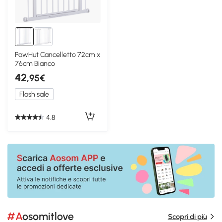
PawHut Cancelletto 72cm x
76cm Bianco
42
,95€
Flash sale
4.8
#Aosomitlove
Scopri di più