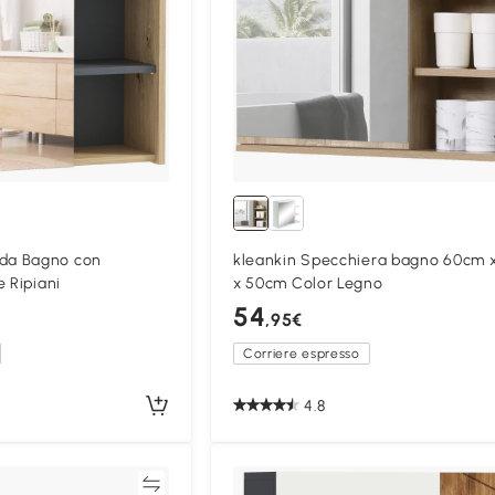
da Bagno con
kleankin Specchiera bagno 60cm 
e Ripiani
x 50cm Color Legno
54
,95€
Corriere espresso
4.8
Confronta
Confron