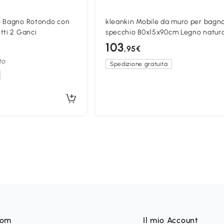
o Bagno Rotondo con
kleankin Mobile da muro per bagn
tti 2 Ganci
specchio 80x15x90cm Legno natur
103
,95€
to
Spedizione gratuita
som
Il mio Account