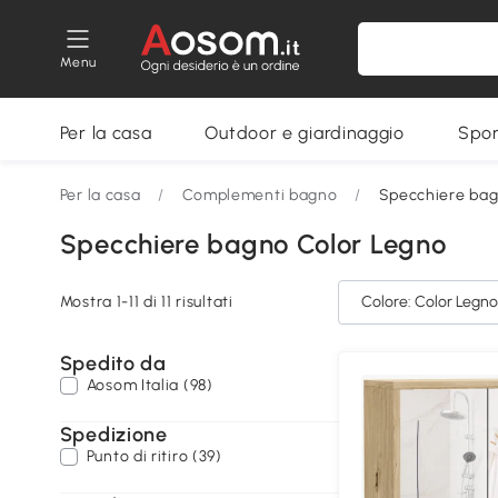
Menu
Per la casa
Outdoor e giardinaggio
Spor
Per la casa
/
Complementi bagno
/
Specchiere ba
Specchiere bagno Color Legno
Mostra 1-11 di 11 risultati
Colore: Color Legno
Spedito da
Aosom Italia (98)
Spedizione
Punto di ritiro (39)