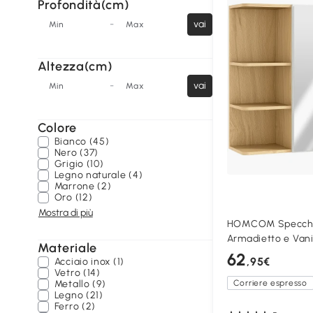
Profondità(cm)
-
vai
Min
Max
Altezza(cm)
-
vai
Min
Max
Colore
Bianco (45)
Nero (37)
Grigio (10)
Legno naturale (4)
Marrone (2)
Oro (12)
Mostra di più
HOMCOM Specchi
Armadietto e Vani
Materiale
62
,95€
Acciaio inox (1)
Vetro (14)
Metallo (9)
Corriere espresso
Legno (21)
Ferro (2)