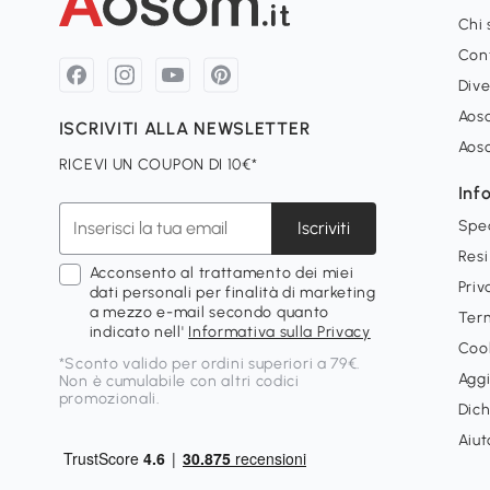
Chi
Con
Dive
Aoso
ISCRIVITI ALLA NEWSLETTER
Aos
RICEVI UN COUPON DI 10€*
Inf
Spe
Iscriviti
Resi
Acconsento al trattamento dei miei
Priv
dati personali per finalità di marketing
a mezzo e-mail secondo quanto
Term
indicato nell'
Informativa sulla Privacy
Cook
*Sconto valido per ordini superiori a 79€.
Aggi
Non è cumulabile con altri codici
promozionali.
Dich
Aiut