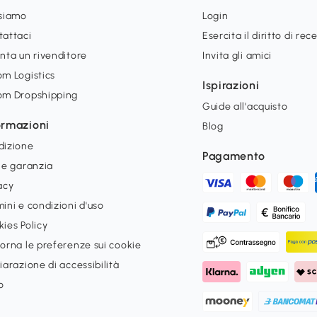
 siamo
Login
tattaci
Esercita il diritto di rec
nta un rivenditore
Invita gli amici
m Logistics
Ispirazioni
om Dropshipping
Guide all'acquisto
ormazioni
Blog
dizione
Pagamento
 e garanzia
acy
ini e condizioni d'uso
ies Policy
orna le preferenze sui cookie
iarazione di accessibilità
o