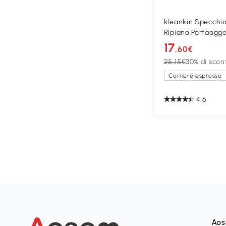
kleankin Specchi
Ripiano Portaogge
17
,60€
25,15€
30% di scon
Corriere espresso
4.6
Ao