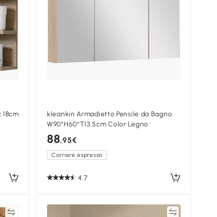
x 18cm
kleankin Armadietto Pensile da Bagno
W90*H60*T13.5cm Color Legno
88
,95€
Corriere espresso
4.7
ta
Confronta