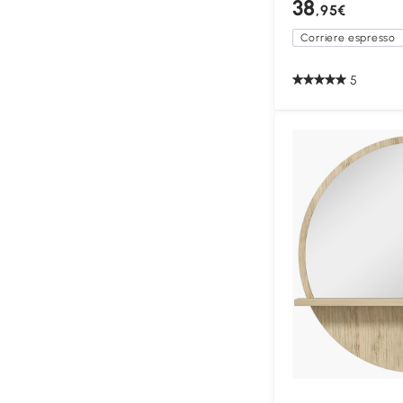
38
,95€
Corriere espresso
5