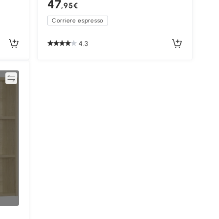
47
,95€
Corriere espresso
4.3
ta