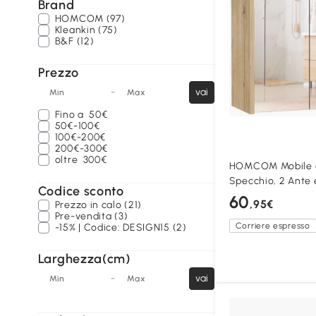
Brand
HOMCOM (97)
Kleankin (75)
B&F (12)
Prezzo
-
vai
Min
Max
Fino a
50€
50€-100€
100€-200€
200€-300€
oltre
300€
HOMCOM Mobile 
Specchio, 2 Ante 
Codice sconto
60
,95€
Prezzo in calo (21)
Pre-vendita (3)
Corriere espresso
-15% | Codice: DESIGN15 (2)
Larghezza(cm)
-
vai
Min
Max