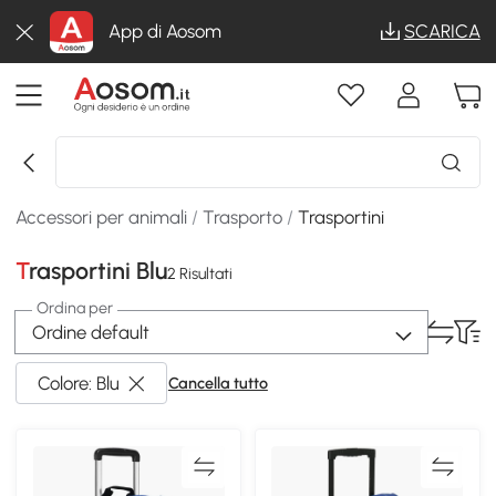
App di Aosom
SCARICA
Accessori per animali
/
Trasporto
/
Trasportini
Trasportini Blu
2 Risultati
Ordina per
Ordine default
Colore: Blu
Cancella tutto