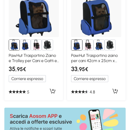
2+
2+
PawHut Trasportino Zaino
PawHut Trasportino zaino
e Trolley per Cani e Gatti e
per cani 42cm x 25cm x
Tasche Blu
55cm Blu
35
33
,95€
,95€
Corriere espresso
Corriere espresso
5
4.8