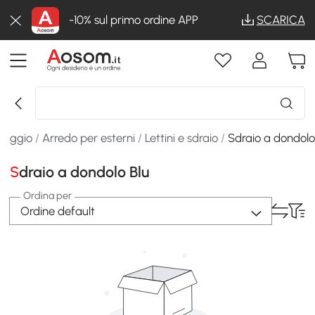
-10% sul primo ordine APP
SCARICA
naggio
/
Arredo per esterni
/
Lettini e sdraio
/
Sdraio a dondol
Sdraio a dondolo Blu
Ordina per
Ordine default