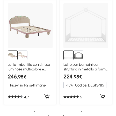
Letto imbottito con strisce
Letto per bambini con
luminose multicolore e
struttura in metallo a forma
testiera ondulata, 140×200
di casa,140x200 cm,Bianco
246
224
,95€
,95€
cm, Bianco+Rosa
Ricevi in 1-2 settimane
-15% | Codice: DESIGN15
4.7
5