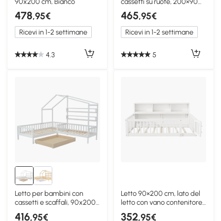
90x200 cm, Bianco
cassetti su ruote, 200×90
cm, Bianco
478
465
,95€
,95€
Ricevi in 1-2 settimane
Ricevi in 1-2 settimane
4.3
5
Letto per bambini con
Letto 90×200 cm, lato del
cassetti e scaffali, 90x200
letto con vano contenitore,
cm+140x70 cm, Bianco
Bianco
416
352
,95€
,95€