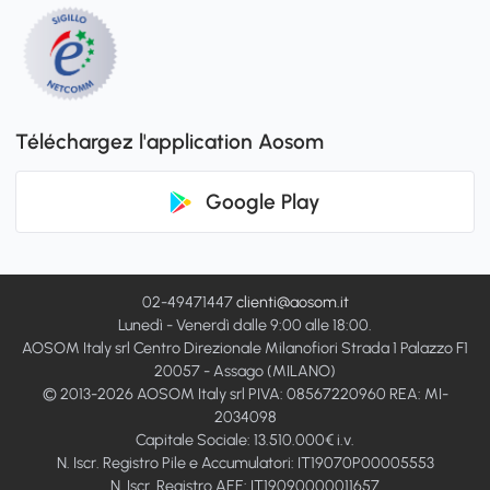
Téléchargez l'application Aosom
Google Play
02-49471447
clienti@aosom.it
Lunedì - Venerdì dalle 9:00 alle 18:00.
AOSOM Italy srl Centro Direzionale Milanofiori Strada 1 Palazzo F1
20057 - Assago (MILANO)
© 2013-2026 AOSOM Italy srl PIVA: 08567220960 REA: MI-
2034098
Capitale Sociale: 13.510.000€ i.v.
N. Iscr. Registro Pile e Accumulatori: IT19070P00005553
N. Iscr. Registro AEE: IT19090000011657