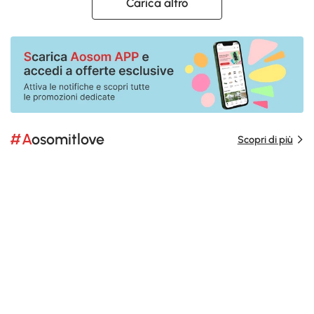
Carica altro
#Aosomitlove
Scopri di più