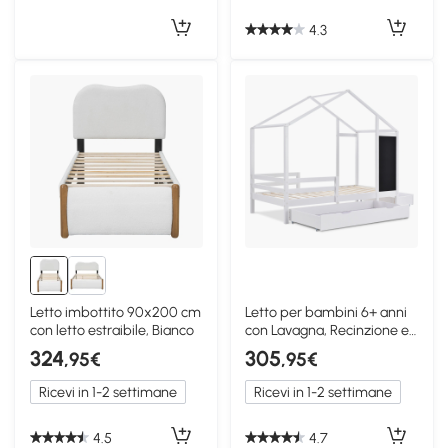
4.3
Letto imbottito 90x200 cm
Letto per bambini 6+ anni
con letto estraibile, Bianco
con Lavagna, Recinzione e
Cassetti, 90x200 cm,
324
305
,95€
,95€
Bianco
Ricevi in 1-2 settimane
Ricevi in 1-2 settimane
4.5
4.7