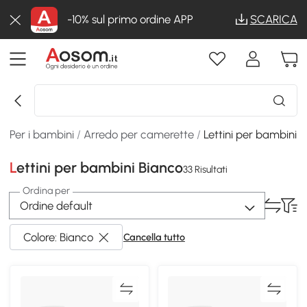
-10% sul primo ordine APP
SCARICA
Per i bambini
/
Arredo per camerette
/
Lettini per bambini
Lettini per bambini Bianco
33 Risultati
Ordina per
Ordine default
Colore: Bianco
Cancella tutto