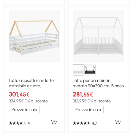
Letto a casetta con letto
Letto per bambini in
estraibile e ruote,
metallo 90×200 cm, Bianco
90x200&90x190 cm,
301
281
,45€
,65€
Bianco
334,95€
10% di sconto
312,95€
10% di sconto
Prezzo in calo
Prezzo in calo
4
4.7