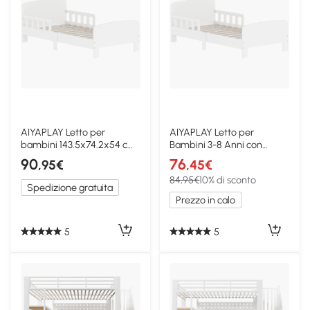
AIYAPLAY Letto per
AIYAPLAY Letto per
bambini 143.5x74.2x54 cm
Bambini 3-8 Anni con
Bianco
Sponde Laterali Bianco
90
76
,95€
,45€
84,95€
10% di sconto
Spedizione gratuita
Prezzo in calo
5
5