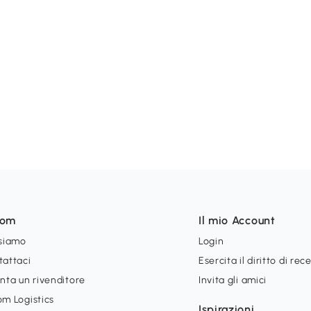
som
Il mio Account
 siamo
Login
tattaci
Esercita il diritto di rec
nta un rivenditore
Invita gli amici
m Logistics
Ispirazioni