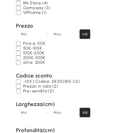
RN Store (4)
Gomyway (3)
VIPhome (1)
Prezzo
-
vai
Min
Max
Fino a
50€
50€-100€
100€-200€
200€-300€
oltre
300€
Codice sconto
-15% | Codice: DESIGN15 (12)
Prezzo in calo (2)
Pre-vendita (2)
Larghezza(cm)
-
vai
Min
Max
Profondità(cm)