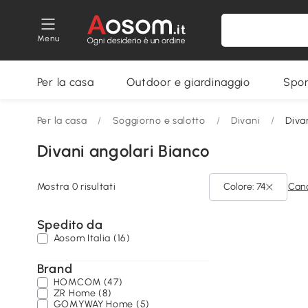
Menu
Per la casa
Outdoor e giardinaggio
Spor
Per la casa
/
Soggiorno e salotto
/
Divani
/
Diva
Divani angolari Bianco
Mostra 0 risultati
Colore: 74
Canc
Spedito da
Aosom Italia (16)
Brand
HOMCOM (47)
ZR Home (8)
GOMYWAY Home (5)