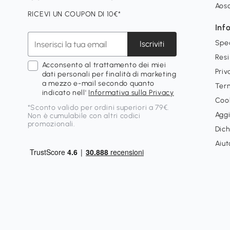
Aos
RICEVI UN COUPON DI 10€*
Inf
Spe
Iscriviti
Resi
Acconsento al trattamento dei miei
Priv
dati personali per finalità di marketing
a mezzo e-mail secondo quanto
Term
indicato nell'
Informativa sulla Privacy
Cook
*Sconto valido per ordini superiori a 79€.
Aggi
Non è cumulabile con altri codici
promozionali.
Dich
Aiut