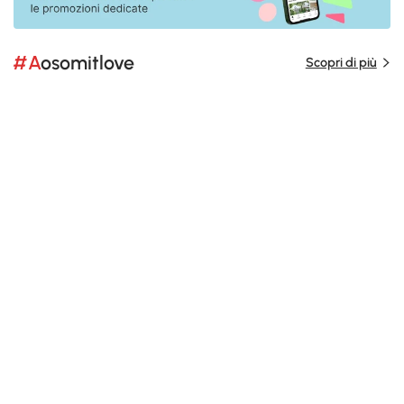
#Aosomitlove
Scopri di più