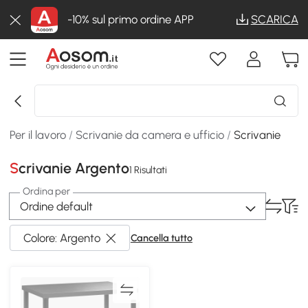
-10% sul primo ordine APP
SCARICA
Per il lavoro
/
Scrivanie da camera e ufficio
/
Scrivanie
Scrivanie Argento
1 Risultati
Ordina per
Ordine default
Colore: Argento
Cancella tutto