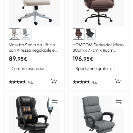
Vinsetto Sedia da Ufficio
HOMCOM Sedia da Ufficio
con Altezza Regolabile e
80cm x 77cm x 116cm
Dondolo Beige
Marrone-Caffè
89
196
,95€
,95€
Corriere espresso
Spedizione gratuita
4.6
4.6