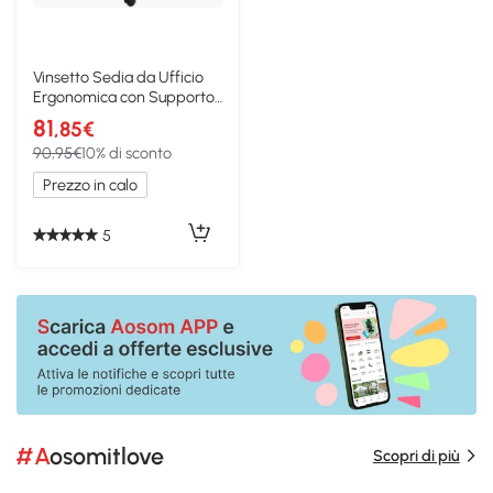
Vinsetto Sedia da Ufficio
Ergonomica con Supporto
Lombare Grigio
81
,85€
90,95€
10% di sconto
Prezzo in calo
5
#Aosomitlove
Scopri di più