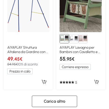
AIYAPLAY Struttura
AIYAPLAY Lavagna per
Altalena da Giardino con 2
Bambini con Cavalletto e 2
Ganci Giallo e Blu
Contenitori Verde
49
55
,45€
,95€
54,95€
10% di sconto
Corriere espresso
Prezzo in calo
5
Carica altro