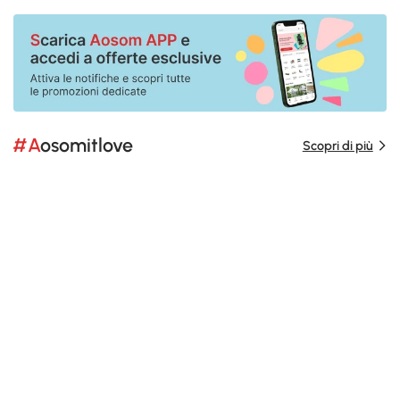
#Aosomitlove
Scopri di più