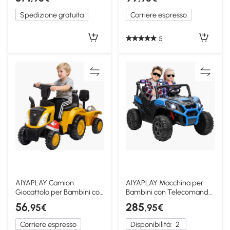
Spedizione gratuita
Corriere espresso
5
AIYAPLAY Camion
AIYAPLAY Macchina per
Giocattolo per Bambini con
Bambini con Telecomando
Pala Rimorchio Giallo
e 3 Velocità Blu
56
285
,95€
,95€
Corriere espresso
Disponibilità:
2