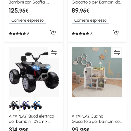
Bambini con Scaffali,
Giocattolo per Bambini da
Cassetto e Sedia Bianco
3-8 Anni in Legno Rosa
125
89
,95€
,95€
Corriere espresso
Corriere espresso
5
5
AIYAPLAY Quad elettrico
AIYAPLAY Cucina
per bambini 109cm x
Giocattolo per Bambini con
68,5cm x 76cm Nero
Ripiani e Cassetti
314
99
,95€
,95€