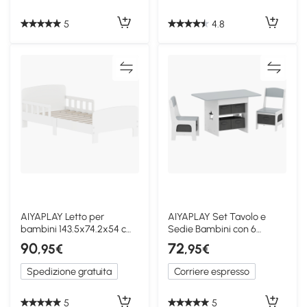
5
4.8
AIYAPLAY Letto per
AIYAPLAY Set Tavolo e
bambini 143.5x74.2x54 cm
Sedie Bambini con 6
Bianco
Cassetti Grigio Bianco
90
72
,95€
,95€
Spedizione gratuita
Corriere espresso
5
5