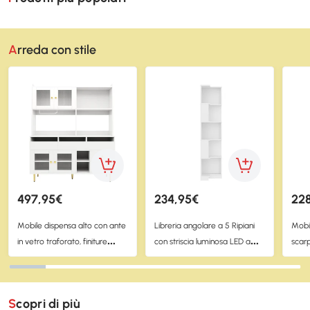
Arreda con stile
497,95€
234,95€
22
Mobile dispensa alto con ante
Libreria angolare a 5 Ripiani
Mobil
in vetro traforato, finiture
con striscia luminosa LED a
scar
dorate e spazio portaoggetti
cambio colore, 63,5x45x175
Bian
multilivello, 145x39x171 cm,
cm, Bianco
Bianco
Scopri di più