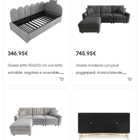
346,95€
745,95€
Divano letto 90x200 cm con letto
Divano moderno con pouf
estraibile, angolare e reversibile,
poggiapiedi, ricarica laterale
203x98x95 cm, Grigio
doppia e 2 cuscini quadrati,
223x146x84 cm, Nero