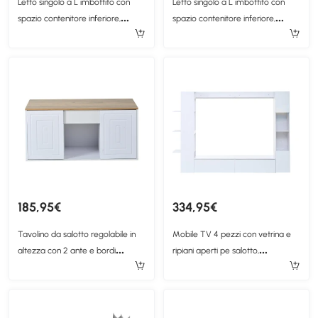
Letto singolo a L imbottito con
Letto singolo a L imbottito con
spazio contenitore inferiore,
spazio contenitore inferiore,
199x96x96 cm, Grigio
199x96x96 cm, Verde
185,95€
334,95€
Tavolino da salotto regolabile in
Mobile TV 4 pezzi con vetrina e
altezza con 2 ante e bordi
ripiani aperti pe salotto,
arrotondati, 46x95x45 cm, Bianco
228x30x170 cm, Bianco