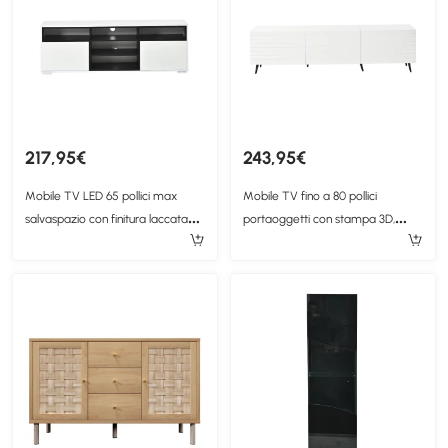
217,95€
243,95€
Mobile TV LED 65 pollici max
Mobile TV fino a 80 pollici
salvaspazio con finitura laccata
portaoggetti con stampa 3D,
lucida, 150x35x50 cm, Bianco
180x40x48 cm, Bianco