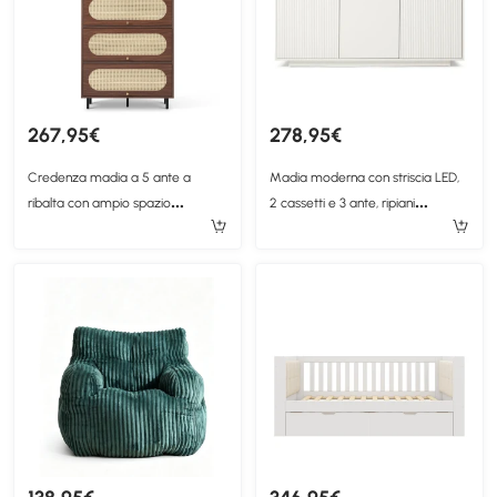
267,95€
278,95€
Credenza madia a 5 ante a
Madia moderna con striscia LED,
ribalta con ampio spazio
2 cassetti e 3 ante, ripiani
portaoggetti e dettagli in rattan,
regolabili, 140x40x85 cm, Bianco
80x40x163 cm, color legno