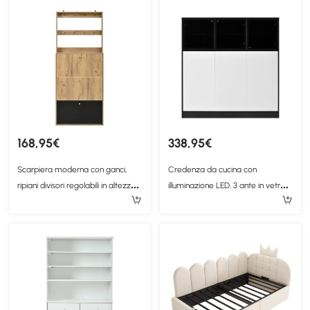
168,95€
338,95€
Scarpiera moderna con ganci,
Credenza da cucina con
ripiani divisori regolabili in altezza
illuminazione LED, 3 ante in vetro, 3
e struttura antiribaltamento,
ante bianche e 14 ripiani,
75x24x180 cm, color legno
100x40x105 cm, Bianco