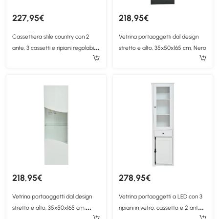
227,95€
218,95€
Cassettiera stile country con 2
Vetrina portaoggetti dal design
ante, 3 cassetti e ripiani regolabili
stretto e alto, 35x50x165 cm, Nero
in altezza, 120x40x70 cm, color
legno
218,95€
278,95€
Vetrina portaoggetti dal design
Vetrina portaoggetti a LED con 3
stretto e alto, 35x50x165 cm,
ripiani in vetro, cassetto e 2 ante,