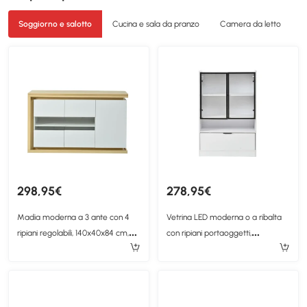
Soggiorno e salotto
Cucina e sala da pranzo
Camera da letto
O
298,95€
278,95€
Madia moderna a 3 ante con 4
Vetrina LED moderna o a ribalta
ripiani regolabili, 140x40x84 cm,
con ripiani portaoggetti,
Bianco
80x35x120 cm, Bianco