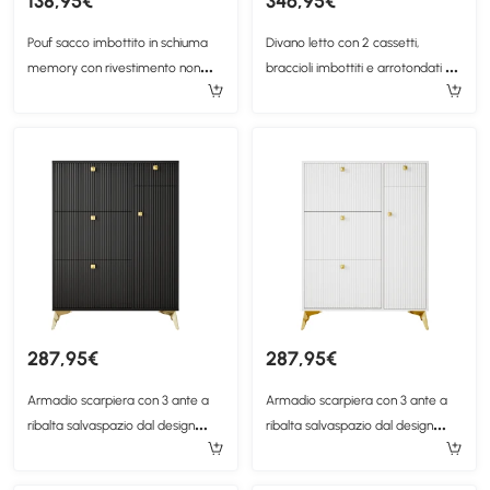
138,95€
346,95€
Pouf sacco imbottito in schiuma
Divano letto con 2 cassetti,
memory con rivestimento non
braccioli imbottiti e arrotondati e
sfoderabile, 100x94x70 cm, Verde
schienale confortevole, 208x95x74
cm, Bianco
287,95€
287,95€
Armadio scarpiera con 3 ante a
Armadio scarpiera con 3 ante a
ribalta salvaspazio dal design
ribalta salvaspazio dal design
moderno, 90x25x121 cm, Nero
moderno, 90x25x121 cm, Bianco