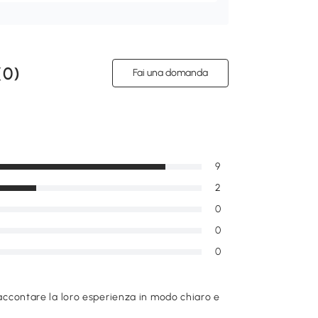
(
0
)
Fai una domanda
9
2
0
0
0
raccontare la loro esperienza in modo chiaro e