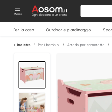
Menu
Per la casa
Outdoor e giardinaggio
Spor
Indietro
/
Per i bambini
/
Arredo per camerette
/