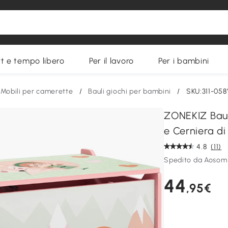
t e tempo libero
Per il lavoro
Per i bambini
Mobili per camerette
/
Bauli giochi per bambini
/
SKU:311-05
ZONEKIZ Baul
e Cerniera d
4.8
(11)
Spedito da Aosom 
44
,95€