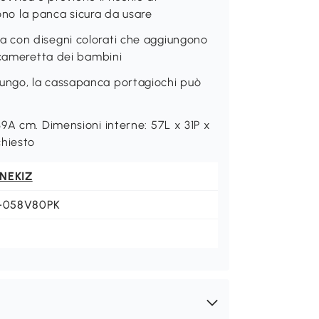
dono la panca sicura da usare
 con disegni colorati che aggiungono
 cameretta dei bambini
ungo, la cassapanca portagiochi può
9A cm. Dimensioni interne: 57L x 31P x
chiesto
NEKIZ
1-058V80PK