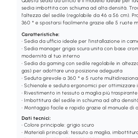
Questa sedia da ufficio è il modello ideale per 
sedia imbottita con schiuma ad alta densità. Tro
l'altezza del sedile (regolabile da 46 a 56 cm). P
360 ° e spostarsi facilmente grazie alle 5 ruote mu
Caratteristiche:
• Sedia da ufficio ideale per l'installazione in came
• Sedia manager grigia scura unita con base cro
modernità al tuo interno
• Sedia da gaming con sedile regolabile in altez
gas) per adottare una posizione adeguata
• Seduta girevole a 360 ° e 5 ruote multidirezional
• Schienale e seduta ergonomici per ottimizzare i
• Rivestimento in tessuto a maglia più traspirant
• Imbottitura del sedile in schiuma ad alta densit
• Montaggio facile e rapido grazie al manuale di a
Dati tecnici:
• Colore principale: grigio scuro
• Materiali principali: tessuto a maglia, imbottit