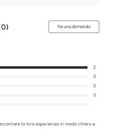
(
0
)
Fai una domanda
2
0
0
0
raccontare la loro esperienza in modo chiaro e