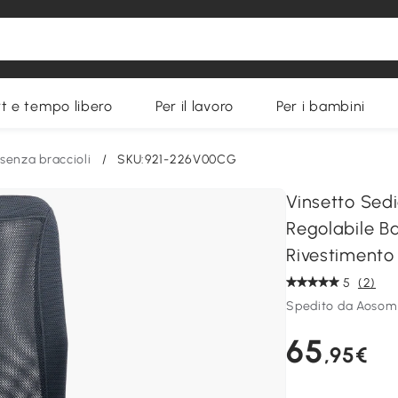
t e tempo libero
Per il lavoro
Per i bambini
senza braccioli
/
SKU:921-226V00CG
Vinsetto Sed
Regolabile B
Rivestimento
5
(2)
Spedito da Aosom
65
,95€