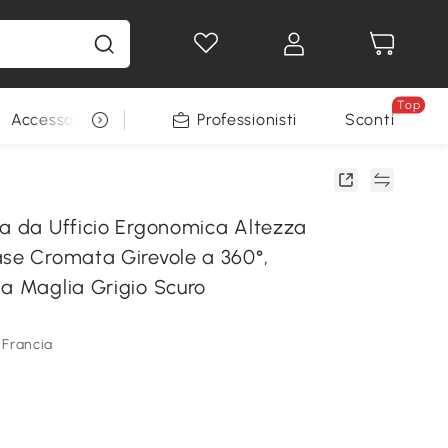
Top
Accessori per animali
Professionisti
Sconti
ia da Ufficio Ergonomica Altezza
ase Cromata Girevole a 360°,
 a Maglia Grigio Scuro
 Francia