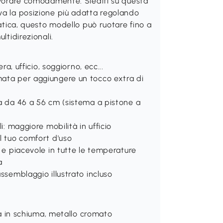
lavorare comodamente. Siediti su questa
va la posizione più adatta regolando
ratica, questo modello può ruotare fino a
ltidirezionali.
ra, ufficio, soggiorno, ecc...
mata per aggiungere un tocco extra di
za da 46 a 56 cm (sistema a pistone a
i: maggiore mobilità in ufficio
l tuo comfort d'uso
e e piacevole in tutte le temperature
à
ssemblaggio illustrato incluso
ura in schiuma, metallo cromato