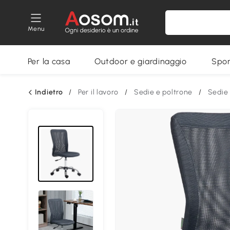
Menu
Per la casa
Outdoor e giardinaggio
Spor
Indietro
/
Per il lavoro
/
Sedie e poltrone
/
Sedie 