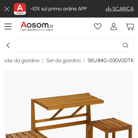
-10% sul primo ordine APP
SCARICA
 sedie da giardino
/
Set da giardino
/
SKU:84G-030V00TK