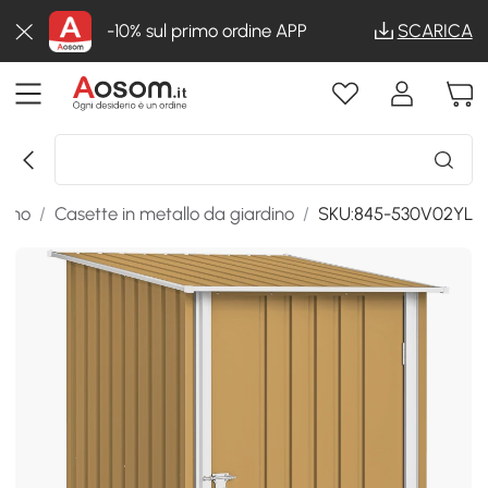
-10% sul primo ordine APP
SCARICA
dino
/
Casette in metallo da giardino
/
SKU:845-530V02YL