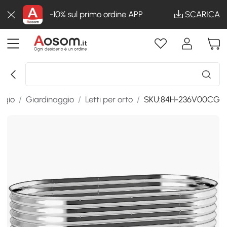
-10% sul primo ordine APP
SCARICA
ggio
/
Giardinaggio
/
Letti per orto
/
SKU:84H-236V00CG