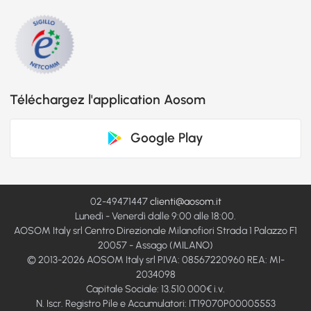
Téléchargez l'application Aosom
Google Play
02-49471447
clienti@aosom.it
Lunedì - Venerdì dalle 9:00 alle 18:00.
AOSOM Italy srl Centro Direzionale Milanofiori Strada 1 Palazzo F1
20057 - Assago (MILANO)
© 2013-2026 AOSOM Italy srl PIVA: 08567220960 REA: MI-
2034098
Capitale Sociale: 13.510.000€ i.v.
N. Iscr. Registro Pile e Accumulatori: IT19070P00005553