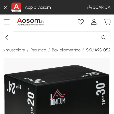
App di Aosom
SCARICA
to muscolare
/
Pesistica
/
Box pliometrico
/
SKU:A93-052