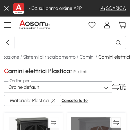
-10% sul primo ordine APP
SCARICA
izzazione
/
Sistemi di riscaldamento
/
Camini
/
Camini elettric
Camini elettrici Plastica
2 Risultati
Ordina per
Ordine default
Materiale: Plastica
Cancella tutto