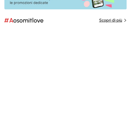
#Aosomitlove
Scopri di più