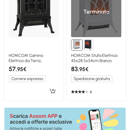
Terminato
HOMCOM Camino
HOMCOM Stufa Elettrica
Elettrico da Terra
45x28.5x54cm Bianco
900/1800W con Fiamma
57
83
,95€
,95€
3D, Nero
Corriere espresso
Spedizione gratuita
4