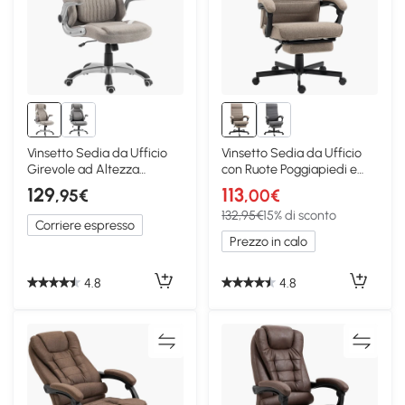
Vinsetto Sedia da Ufficio
Vinsetto Sedia da Ufficio
Girevole ad Altezza
con Ruote Poggiapiedi e
Regolabile Marrone
Altezza Regolabile
129
113
,95€
,00€
132,95€
15% di sconto
Corriere espresso
Prezzo in calo
4.8
4.8