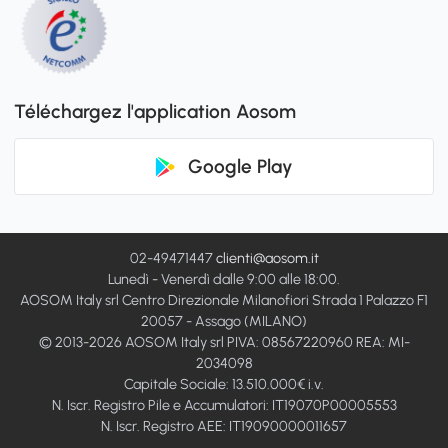
Téléchargez l'application Aosom
Google Play
02-49471447
clienti@aosom.it
Lunedì - Venerdì dalle 9:00 alle 18:00.
AOSOM Italy srl Centro Direzionale Milanofiori Strada 1 Palazzo F1
20057 - Assago (MILANO)
© 2013-2026 AOSOM Italy srl PIVA: 08567220960 REA: MI-
2034098
Capitale Sociale: 13.510.000€ i.v.
N. Iscr. Registro Pile e Accumulatori: IT19070P00005553
N. Iscr. Registro AEE: IT19090000011657