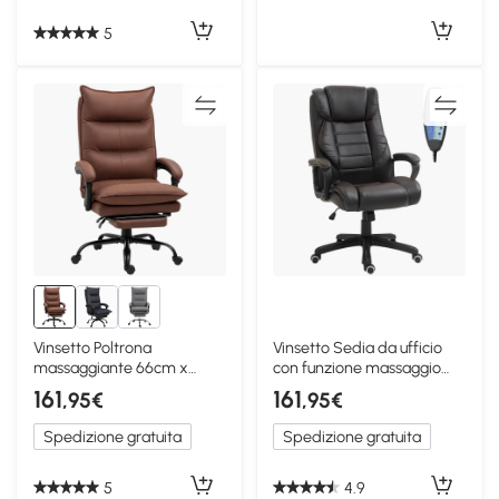
5
Vinsetto Poltrona
Vinsetto Sedia da ufficio
massaggiante 66cm x
con funzione massaggio
74cm x 121,5cm Marrone
74cm x 64cm x 120cm
161
161
,95€
,95€
marrone
Spedizione gratuita
Spedizione gratuita
5
4.9