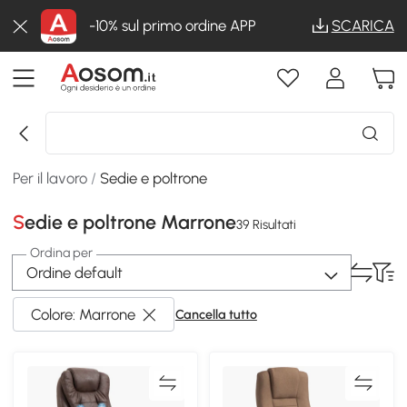
-10% sul primo ordine APP
SCARICA
Per il lavoro
/
Sedie e poltrone
Sedie e poltrone Marrone
39 Risultati
Ordina per
Ordine default
Colore: Marrone
Cancella tutto