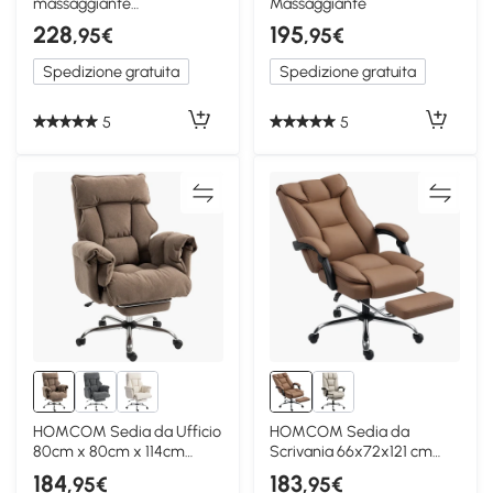
massaggiante
Massaggiante
62x67x120cm Marrone
228
195
,95€
,95€
Spedizione gratuita
Spedizione gratuita
5
5
HOMCOM Sedia da Ufficio
HOMCOM Sedia da
80cm x 80cm x 114cm
Scrivania 66x72x121 cm
Marrone chiaro
Marrone
184
183
,95€
,95€