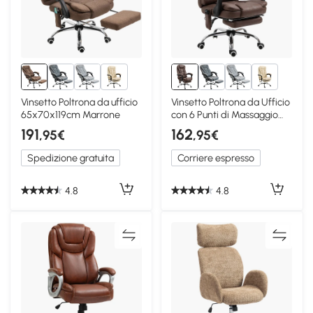
5+
5+
Vinsetto Poltrona da ufficio
Vinsetto Poltrona da Ufficio
65x70x119cm Marrone
con 6 Punti di Massaggio
Marrone
191
162
,95€
,95€
Spedizione gratuita
Corriere espresso
4.8
4.8