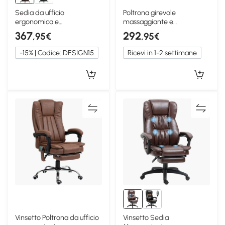
Sedia da ufficio
Poltrona girevole
ergonomica e
massaggiante e
massaggiante Marrone
riscaldante, Marrone
367
292
,95€
,95€
-15% | Codice: DESIGN15
Ricevi in 1-2 settimane
Vinsetto Poltrona da ufficio
Vinsetto Sedia