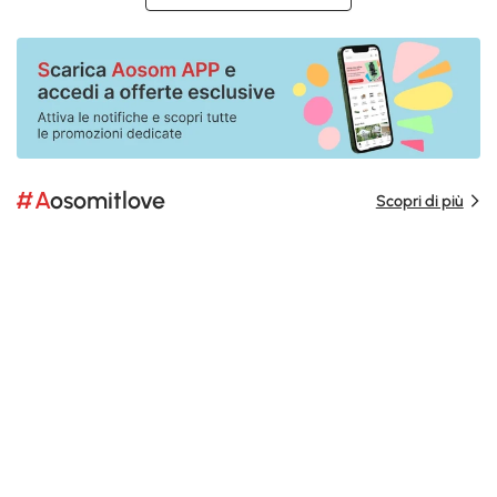
#Aosomitlove
Scopri di più