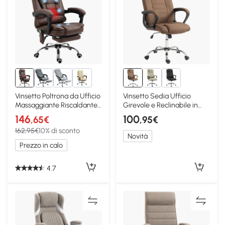
5+
Vinsetto Poltrona da Ufficio
Vinsetto Sedia Ufficio
Massaggiante Riscaldante
Girevole e Reclinabile in
Marrone
Tessuto, Marrone
146
100
,65€
,95€
162,95€
10% di sconto
Novità
Prezzo in calo
4.7